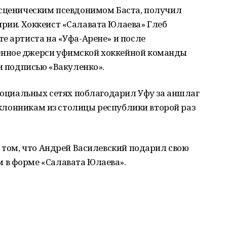
 сценическим псевдонимом Баста, получил
рии. Хоккеист «Салавата Юлаева» Глеб
е артиста на «Уфа-Арене» и после
нное джерси уфимской хоккейной команды
 и подписью «Вакуленко».
 социальных сетях поблагодарил Уфу за аншлаг
поклонникам из столицы республики второй раз
 том, что Андрей Василевский подарил свою
 в форме «Салавата Юлаева».