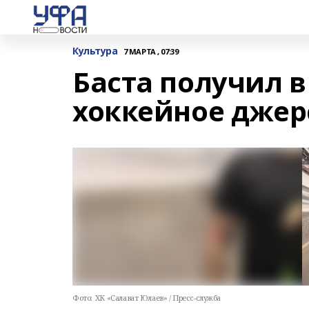
Культура
7 МАРТА , 07:39
Баста получил в
хоккейное джер
Фото:
ХК «Салават Юлаев» / Пресс-служба