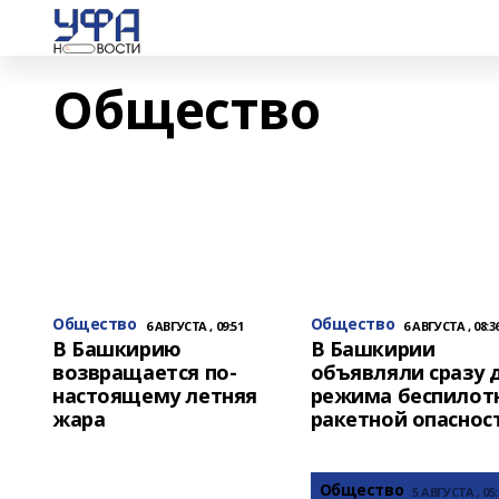
Общество
Общество
Общество
6 АВГУСТА , 09:51
6 АВГУСТА , 08:3
В Башкирию
В Башкирии
возвращается по-
объявляли сразу 
настоящему летняя
режима беспилот
жара
ракетной опаснос
Общество
5 АВГУСТА , 05: