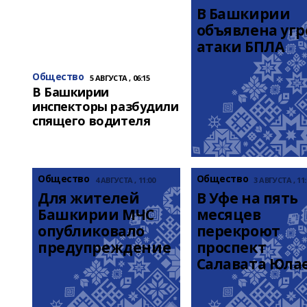
В Башкирии 
объявлена угро
атаки БПЛА
Общество
5 АВГУСТА , 06:15
В Башкирии
инспекторы разбудили
спящего водителя
Общество
Общество
4 АВГУСТА , 11:00
3 АВГУСТА , 11:
Для жителей 
В Уфе на пять 
Башкирии МЧС 
месяцев 
опубликовало 
перекроют 
предупреждение
проспект 
Салавата Юла