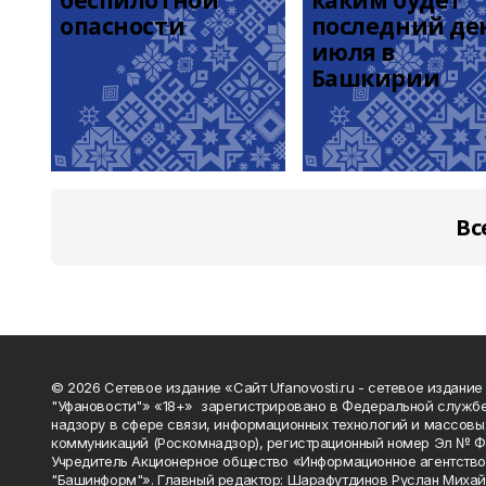
беспилотной 
каким будет 
опасности
последний ден
июля в 
Башкирии
Вс
© 2026 Сетевое издание «Сайт Ufanovosti.ru - сетевое издание
"Уфановости"» «18+» зарегистрировано в Федеральной службе
надзору в сфере связи, информационных технологий и массовы
коммуникаций (Роскомнадзор), регистрационный номер Эл № 
Учредитель Акционерное общество «Информационное агентств
"Башинформ"». Главный редактор: Шарафутдинов Руслан Михай