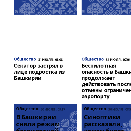
Общество
Общество
31 ИЮЛЯ , 08:08
31 ИЮЛЯ , 07:04
Секатор застрял в
Беспилотная
лице подростка из
опасность в Башк
Башкирии
продолжает
действовать посл
отмены ограничен
аэропорту
Общество
Общество
30 ИЮЛЯ , 09:17
30 ИЮЛЯ , 08:5
В Башкирии 
Синоптики 
сняли режим 
рассказали, 