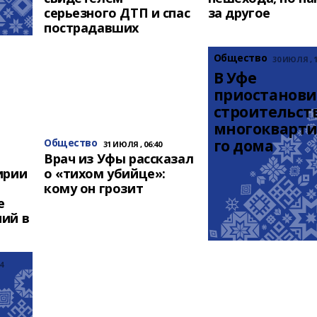
серьезного ДТП и спас
за другое
пострадавших
Общество
30 ИЮЛЯ , 1
В Уфе 
приостанови
строительств
многокварт
Общество
го дома
31 ИЮЛЯ , 06:40
Врач из Уфы рассказал
ирии
о «тихом убийце»:
кому он грозит
е
ий в
4