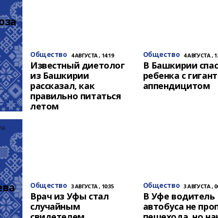
за 
Общество
Общество
4 АВГУСТА , 14:19
4 АВГУСТА , 1
Известный диетолог
В Башкирии спа
из Башкирии
ребенка с гиган
рассказал, как
аппендицитом
правильно питаться
летом
16
ева
Общество
Общество
3 АВГУСТА , 10:35
3 АВГУСТА , 0
Врач из Уфы стал
В Уфе водитель
случайным
автобуса не про
свидетелем
пешехода, но на