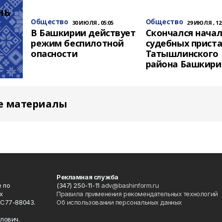
ь 
Общество
Общество
30 ИЮЛЯ , 05:05
29 ИЮЛЯ , 12
В Башкирии действует
Скончался нача
режим беспилотной
судебных прист
опасности
Татышлинского
района Башкири
е материалы
Рекламная служба
 по
(347) 250-11-11
adv@bashinform.ru
х
Правила применения рекомендательных технологий
ФС77-88043.
Об использовании персональных данных
о
лович.