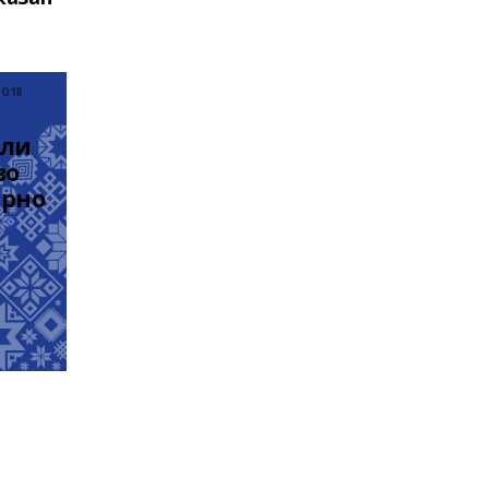
0:18
ли 
о 
ирно