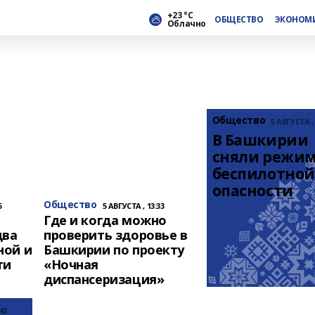
+23 °С
ОБЩЕСТВО
ЭКОНОМ
Облачно
Общество
5 АВГУСТА , 
В Башкирии 
сняли режим
беспилотной 
опасности
Общество
6
5 АВГУСТА , 13:33
Где и когда можно
два
проверить здоровье в
ной и
Башкирии по проекту
ти
«Ночная
диспансеризация»
42