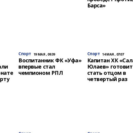
Барса»
Спорт
Спорт
19 МАЯ , 09:39
14 МАЯ , 07:07
Воспитанник ФК «Уфа»
Капитан ХК «Сал
али
впервые стал
Юлаев» готовит
онате
чемпионом РПЛ
стать отцом в
орту
четвертый раз