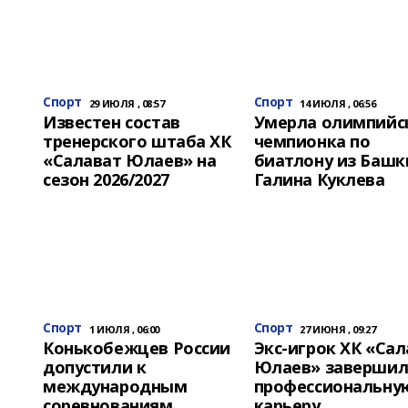
Спорт
Спорт
29 ИЮЛЯ , 08:57
14 ИЮЛЯ , 06:56
Известен состав
Умерла олимпийс
тренерского штаба ХК
чемпионка по
«Салават Юлаев» на
биатлону из Башк
сезон 2026/2027
Галина Куклева
Спорт
Спорт
1 ИЮЛЯ , 06:00
27 ИЮНЯ , 09:27
Конькобежцев России
Экс-игрок ХК «Сал
допустили к
Юлаев» заверши
международным
профессиональну
соревнованиям
карьеру