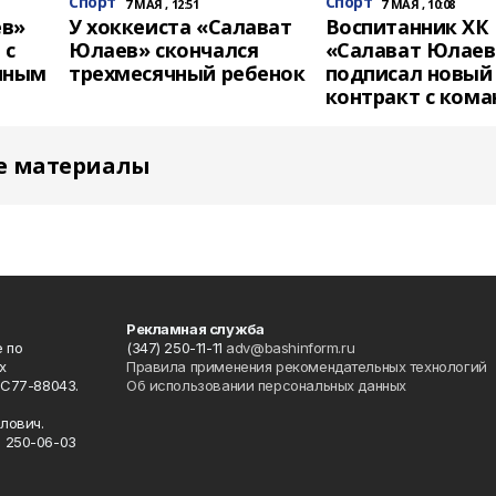
Спорт
Спорт
7 МАЯ , 12:51
7 МАЯ , 10:08
ев»
У хоккеиста «Салават
Воспитанник ХК
 с
Юлаев» скончался
«Салават Юлаев
иным
трехмесячный ребенок
подписал новый
контракт с ком
е материалы
Рекламная служба
 по
(347) 250-11-11
adv@bashinform.ru
х
Правила применения рекомендательных технологий
ФС77-88043.
Об использовании персональных данных
о
лович.
) 250-06-03