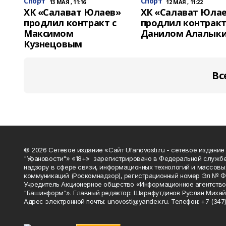
Спорт
Спорт
13 МАЯ , 11:16
12 МАЯ , 11:22
ХК «Салават Юлаев»
ХК «Салават Юла
продлил контракт с
продлил контракт
Максимом
Данилом Алалык
Кузнецовым
Вс
© 2026 Сетевое издание «Сайт Ufanovosti.ru - сетевое издание
"Уфановости"» «18+» зарегистрировано в Федеральной службе
надзору в сфере связи, информационных технологий и массовы
коммуникаций (Роскомнадзор), регистрационный номер Эл № 
Учредитель Акционерное общество «Информационное агентств
"Башинформ"». Главный редактор: Шарафутдинов Руслан Михай
Адрес электронной почты: unovosti@yandex.ru. Телефон: +7 (347