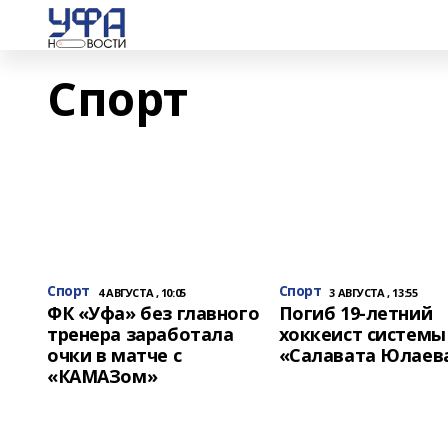
Спорт
Спорт
Спорт
4 АВГУСТА , 10:05
3 АВГУСТА , 13:55
ФК «Уфа» без главного
Погиб 19-летний
тренера заработала
хоккеист системы
очки в матче с
«Салавата Юлаев
«КАМАЗом»