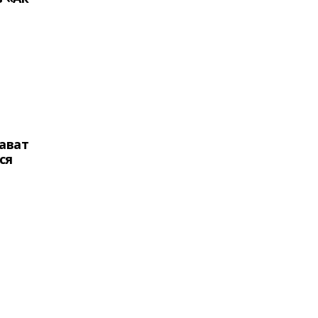
ават
ся