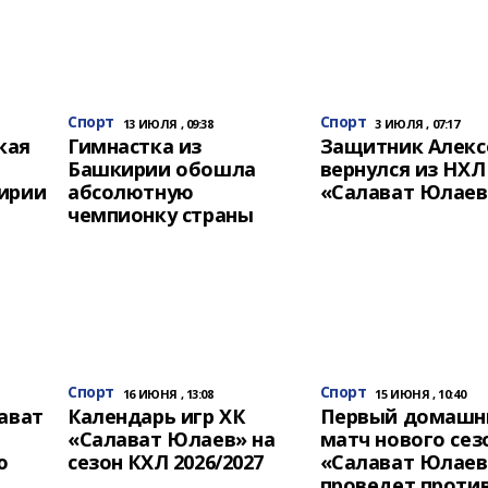
Спорт
Спорт
13 ИЮЛЯ , 09:38
3 ИЮЛЯ , 07:17
кая
Гимнастка из
Защитник Алекс
Башкирии обошла
вернулся из НХЛ
ирии
абсолютную
«Салават Юлаев
чемпионку страны
Спорт
Спорт
16 ИЮНЯ , 13:08
15 ИЮНЯ , 10:40
ават
Календарь игр ХК
Первый домашн
л
«Салават Юлаев» на
матч нового сез
ю
сезон КХЛ 2026/2027
«Салават Юлаев
проведет против