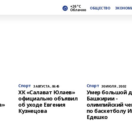
+26 °С
ОБЩЕСТВО
ЭКОНОМ
Облачно
Спорт
Спорт
3 АВГУСТА , 06:45
30 ИЮЛЯ , 20:02
ХК «Салават Юлаев»
Умер большой д
официально объявил
Башкирии -
а»
об уходе Евгения
олимпийский ч
Кузнецова
по баскетболу И
Едешко