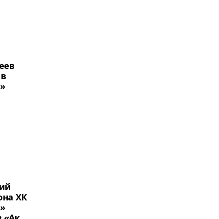
еев
 в
»
ий
она ХК
»
 «Ак