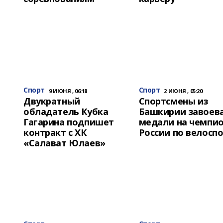
Спорт
Спорт
9 ИЮНЯ , 06:18
2 ИЮНЯ , 05:20
Двукратный
Спортсмены из
обладатель Кубка
Башкирии завоев
Гагарина подпишет
медали на чемпи
контракт с ХК
России по велосп
«Салават Юлаев»