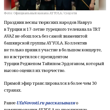
Фото:
Официальный канала AY YOLA / Соцсети
Праздник весны тюркских народов Навруз
в Турции и 17-летие турецкого телеканала TRT
AVAZ не обошлось без самой знаменитой
башкирской группы AY YOLA. Коллектив
не только принял участие в большом концерте,
но и встретился с президентом
Турции Реджепом Тайипом Эрдоганом, который
высоко оценил их творчество.
Прямой эфир транслировался в более чем 30
странах.
Ранее
UfaNovosti.ru рассказывали
о
номинировании AY YOLA на престижную