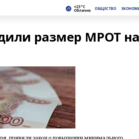
+23 °С
ОБЩЕСТВО
ЭКОНОМ
Облачно
рдили размер МРОТ н
бря, приняли закон о повышении минимального