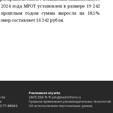
 2024 года МРОТ установлен в размере 19 242
 прошлым годом сумма выросла на 18,5%.
мер составляет 16 242 рубля.
Рекламная служба
 по
(347) 250-11-11
adv@bashinform.ru
х
Правила применения рекомендательных технологий
ФС77-88043.
Об использовании персональных данных
о