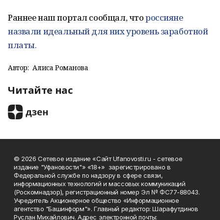
Раннее наш портал сообщал, что
россияне
назвали идеальный для них уровень заработной
платы.
Автор:
Алиса Романова
Читайте нас
© 2026 Сетевое издание «Сайт Ufanovosti.ru - сетевое
издание "Уфановости"» «18+» зарегистрировано в
Федеральной службе по надзору в сфере связи,
информационных технологий и массовых коммуникаций
(Роскомнадзор), регистрационный номер Эл № ФС77-88043.
Учредитель Акционерное общество «Информационное
агентство "Башинформ"». Главный редактор: Шарафутдинов
Руслан Михайлович. Адрес электронной почты: