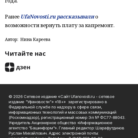
года.
Ранее
UfaNovosti.ru рассказывали
о
возможности вернуть плату за капремонт.
Автор:
Нина Кареева
Читайте нас
© 2026 Сетевое издание «Сайт Ufanovosti.ru - сетевое
издание "Уфановости"» «18+» зарегистрировано в
Федеральной службе по надзору в сфере связи,
информационных технологий и массовых коммуникаций
(Роскомнадзор), регистрационный номер Эл № ФС77-88043.
Учредитель Акционерное общество «Информационное
агентство "Башинформ"». Главный редактор: Шарафутдинов
Руслан Михайлович. Адрес электронной почты: