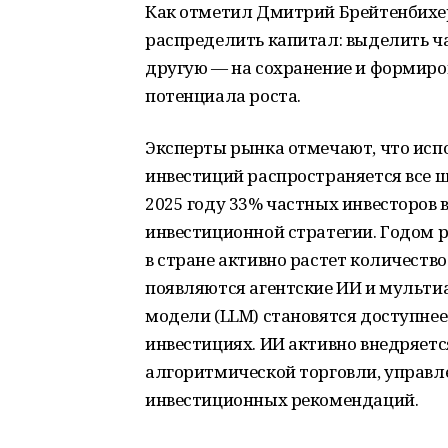
Как отметил Дмитрий Брейтенбихер
распределить капитал: выделить ча
другую — на сохранение и формиро
потенциала роста.
Эксперты рынка отмечают, что исп
инвестиций распространяется все ш
2025 году 33% частных инвесторов
инвестиционной стратегии. Годом 
в стране активно растет количеств
появляются агентские ИИ и мульт
модели (LLM) становятся доступнее
инвестициях. ИИ активно внедряетс
алгоритмической торговли, управ
инвестиционных рекомендаций.