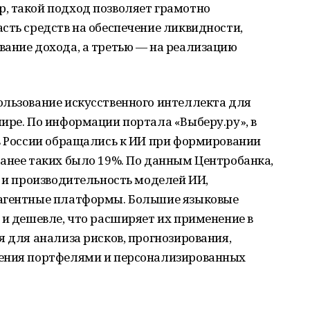
, такой подход позволяет грамотно
сть средств на обеспечение ликвидности,
вание дохода, а третью — на реализацию
ользование искусственного интеллекта для
ире. По информации портала «Выберу.ру», в
 в России обращались к ИИ при формировании
ранее таких было 19%. По данным Центробанка,
о и производительность моделей ИИ,
иагентные платформы. Большие языковые
 и дешевле, что расширяет их применение в
я для анализа рисков, прогнозирования,
ления портфелями и персонализированных