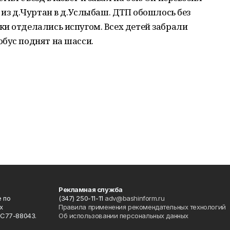
 из д.Чуртан в д.Услыбаш. ДТП обошлось без
и отделались испугом. Всех детей забрали
обус поднят на шасси.
Рекламная служба
 по
(347) 250-11-11
adv@bashinform.ru
х
Правила применения рекомендательных технологий
ФС77-88043.
Об использовании персональных данных
о