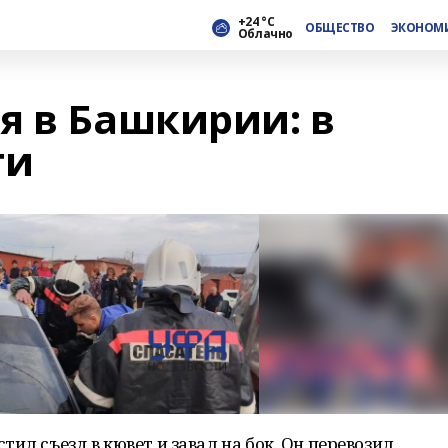
+24 °С
ОБЩЕСТВО
ЭКОНОМ
Облачно
я в Башкирии: в
ти
ил съезд в кювет и завал на бок. Он перевозил