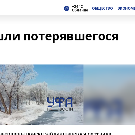
+24 °С
ОБЩЕСТВО
ЭКОНОМ
Облачно
шли потерявшегося
авершены поиски заблудившегося охотника.