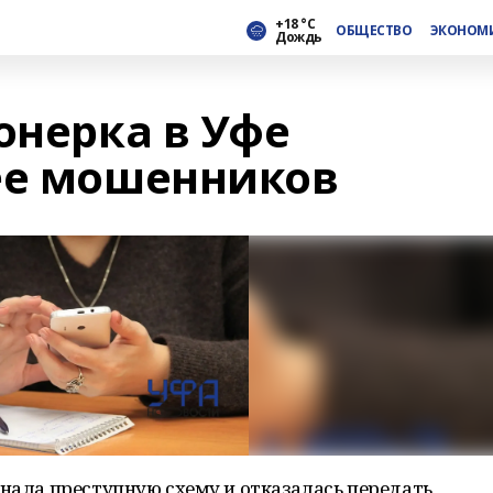
+18 °С
ОБЩЕСТВО
ЭКОНОМ
Дождь
онерка в Уфе
ее мошенников
знала преступную схему и отказалась передать