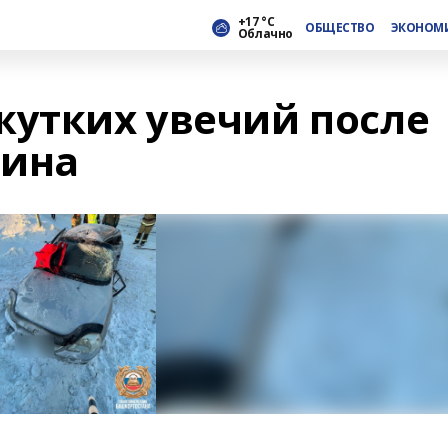
+17 °С
ОБЩЕСТВО
ЭКОНОМ
Облачно
жутких увечий после
чина