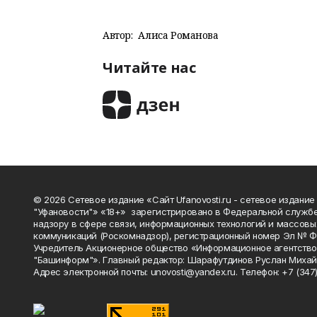
Автор:
Алиса Романова
Читайте нас
© 2026 Сетевое издание «Сайт Ufanovosti.ru - сетевое издание
"Уфановости"» «18+» зарегистрировано в Федеральной службе
надзору в сфере связи, информационных технологий и массовы
коммуникаций (Роскомнадзор), регистрационный номер Эл № 
Учредитель Акционерное общество «Информационное агентств
"Башинформ"». Главный редактор: Шарафутдинов Руслан Михай
Адрес электронной почты: unovosti@yandex.ru. Телефон: +7 (347