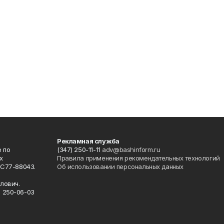
Рекламная служба
 по
(347) 250-11-11
adv@bashinform.ru
х
Правила применения рекомендательных технологий
ФС77-88043.
Об использовании персональных данных
о
лович.
) 250-06-03