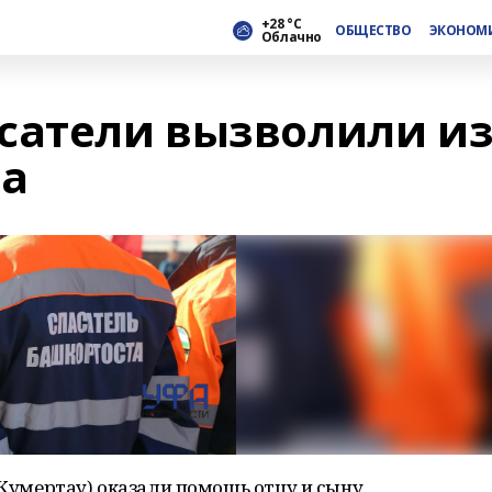
+28 °С
ОБЩЕСТВО
ЭКОНОМ
Облачно
сатели вызволили и
на
 Кумертау) оказали помощь отцу и сыну,