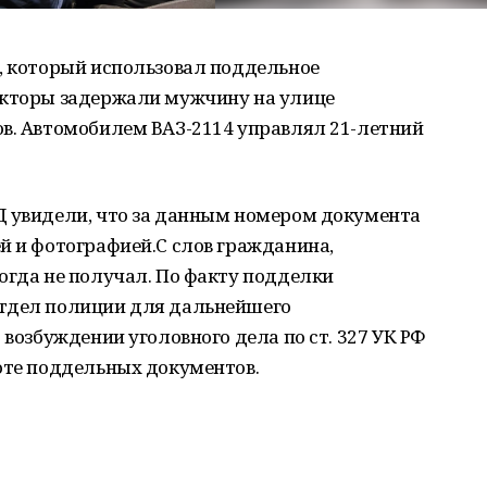
, который использовал поддельное
екторы задержали мужчину на улице
ов. Автомобилем ВАЗ-2114 управлял 21-летний
Д увидели, что за данным номером документа
й и фотографией.С слов гражданина,
огда не получал. По факту подделки
отдел полиции для дальнейшего
 возбуждении уголовного дела по ст. 327 УК РФ
роте поддельных документов.