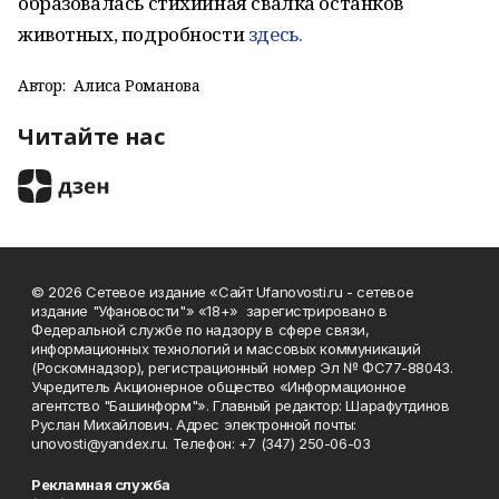
образовалась стихийная свалка останков
животных, подробности
здесь.
Автор:
Алиса Романова
Читайте нас
© 2026 Сетевое издание «Сайт Ufanovosti.ru - сетевое
издание "Уфановости"» «18+» зарегистрировано в
Федеральной службе по надзору в сфере связи,
информационных технологий и массовых коммуникаций
(Роскомнадзор), регистрационный номер Эл № ФС77-88043.
Учредитель Акционерное общество «Информационное
агентство "Башинформ"». Главный редактор: Шарафутдинов
Руслан Михайлович. Адрес электронной почты:
unovosti@yandex.ru. Телефон: +7 (347) 250-06-03
Рекламная служба