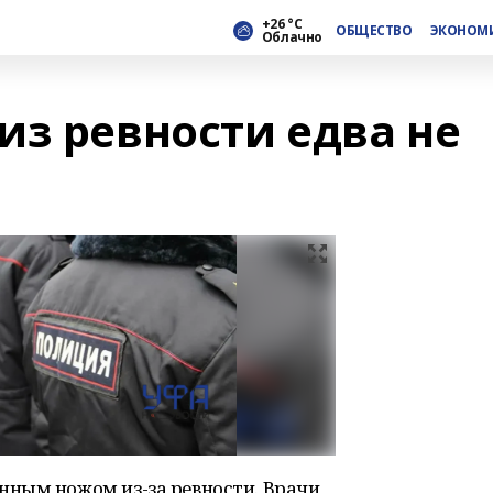
+26 °С
ОБЩЕСТВО
ЭКОНОМ
Облачно
из ревности едва не
ным ножом из-за ревности. Врачи