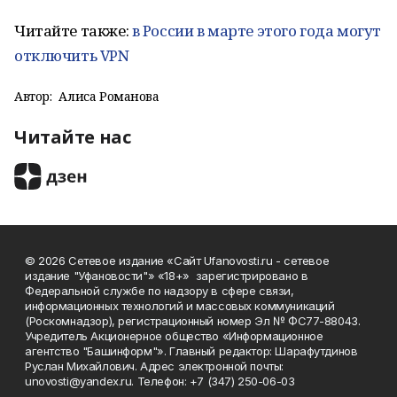
Читайте также:
в России в марте этого года могут
отключить VPN
Автор:
Алиса Романова
Читайте нас
© 2026 Сетевое издание «Сайт Ufanovosti.ru - сетевое
издание "Уфановости"» «18+» зарегистрировано в
Федеральной службе по надзору в сфере связи,
информационных технологий и массовых коммуникаций
(Роскомнадзор), регистрационный номер Эл № ФС77-88043.
Учредитель Акционерное общество «Информационное
агентство "Башинформ"». Главный редактор: Шарафутдинов
Руслан Михайлович. Адрес электронной почты:
unovosti@yandex.ru. Телефон: +7 (347) 250-06-03