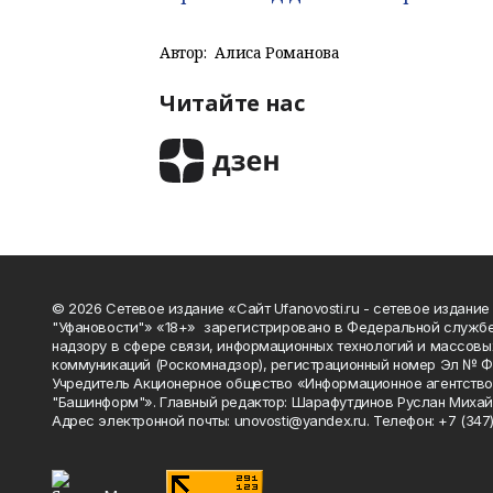
Автор:
Алиса Романова
Читайте нас
© 2026 Сетевое издание «Сайт Ufanovosti.ru - сетевое издание
"Уфановости"» «18+» зарегистрировано в Федеральной службе
надзору в сфере связи, информационных технологий и массовы
коммуникаций (Роскомнадзор), регистрационный номер Эл № 
Учредитель Акционерное общество «Информационное агентств
"Башинформ"». Главный редактор: Шарафутдинов Руслан Михай
Адрес электронной почты: unovosti@yandex.ru. Телефон: +7 (347