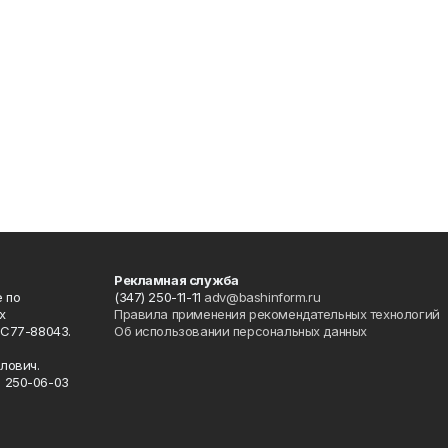
Рекламная служба
 по
(347) 250-11-11
adv@bashinform.ru
х
Правила применения рекомендательных технологий
ФС77-88043.
Об использовании персональных данных
о
лович.
) 250-06-03