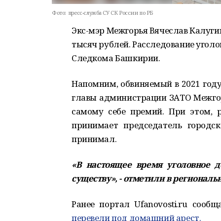
Фото:
пресс-служба СУ СК России по РБ
Экс-мэр Межгорья Вячеслав Калугин
тысяч рублей. Расследование уголо
Следкома Башкирии.
Напомним, обвиняемый в 2021 год
главы администрации ЗАТО Межгор
самому себе премий. При этом, 
принимает председатель городск
принимал.
«В настоящее время уголовное д
существу», - отметили в региональ
Ранее портал Ufanovosti.ru сооб
перевели под домашний арест.