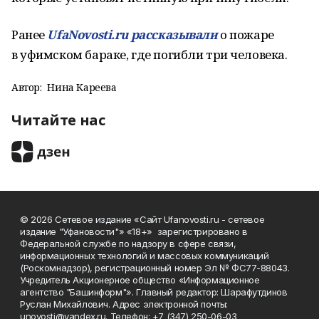
Ранее
UfaNovosti.ru рассказывали
о пожаре
в уфимском бараке, где погибли три человека.
Автор:
Нина Кареева
Читайте нас
© 2026 Сетевое издание «Сайт Ufanovosti.ru - сетевое
издание "Уфановости"» «18+» зарегистрировано в
Федеральной службе по надзору в сфере связи,
информационных технологий и массовых коммуникаций
(Роскомнадзор), регистрационный номер Эл № ФС77-88043.
Учредитель Акционерное общество «Информационное
агентство "Башинформ"». Главный редактор: Шарафутдинов
Руслан Михайлович. Адрес электронной почты:
unovosti@yandex.ru. Телефон: +7 (347) 250-06-03