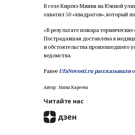
В селе Киргиз-Мияки на Южной ули
охватил 50 «квадратов», который п
«В результате пожара термические
Пострадавшая доставлена в медиц
и обстоятельства произошедшего у
ведомства.
Ранее
UfaNovosti.ru рассказывали
о
Автор:
Нина Кареева
Читайте нас