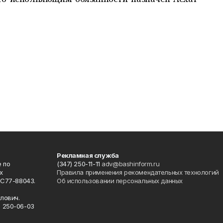
Рекламная служба
 по
(347) 250-11-11
adv@bashinform.ru
х
Правила применения рекомендательных технологий
ФС77-88043.
Об использовании персональных данных
о
лович.
) 250-06-03