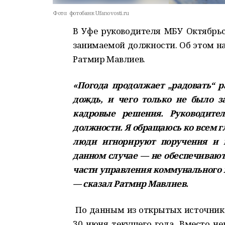
Фото:
фотобанк Ufanovosti.ru
В Уфе руководителя МБУ Октябрьс
занимаемой должности. Об этом н
Ратмир Мавлиев.
«Погода продолжает „радовать“ р
дождь, и чего только не было з
кадровые решения. Руководител
должности. Я обращаюсь ко всем г
люди игнорируют поручения и н
данном случае — не обеспечивают
части управления коммунального х
— сказал Ратмир Мавлиев.
По данным из открытых источнико
30 июня текущего года. Вместо н