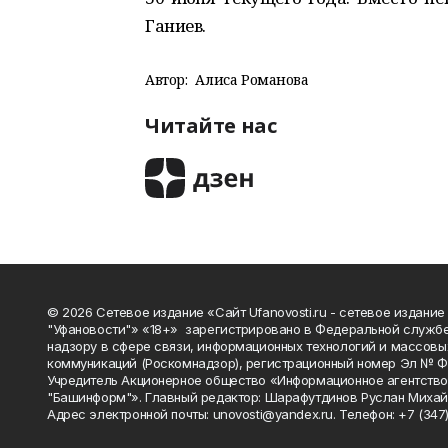
Ганиев.
Автор:
Алиса Романова
Читайте нас
© 2026 Сетевое издание «Сайт Ufanovosti.ru - сетевое издание
"Уфановости"» «18+» зарегистрировано в Федеральной службе
надзору в сфере связи, информационных технологий и массовы
коммуникаций (Роскомнадзор), регистрационный номер Эл № 
Учредитель Акционерное общество «Информационное агентств
"Башинформ"». Главный редактор: Шарафутдинов Руслан Михай
Адрес электронной почты: unovosti@yandex.ru. Телефон: +7 (347