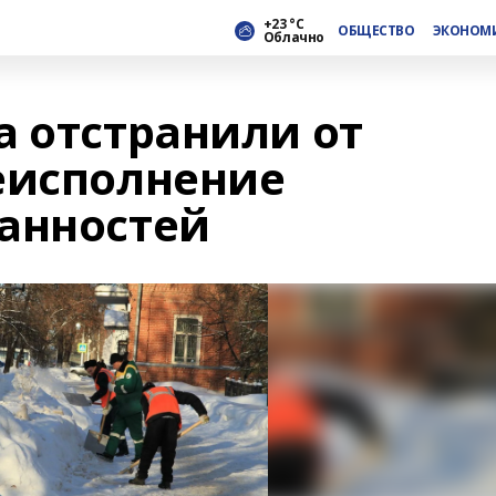
+23 °С
ОБЩЕСТВО
ЭКОНОМ
Облачно
а отстранили от
еисполнение
анностей