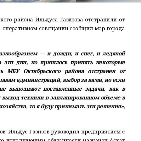
кого района Ильдуса Газизова отстранили от
а оперативном совещании сообщил мэр города
азнообразием — и дожди, и снег, и ледяной
а эти дни, но пришлось принять некоторые
ь МБУ Октябрьского района отстранен от
лавам администраций, выбор за вами, но если
е выполняют поставленные задачи, как в
 выход техники в запланированном объеме в
озяйства, то я буду принимать эти решения»,
в, Ильдус Газизов руководил предприятием с
его исполняющим обязанности назначен Асхат