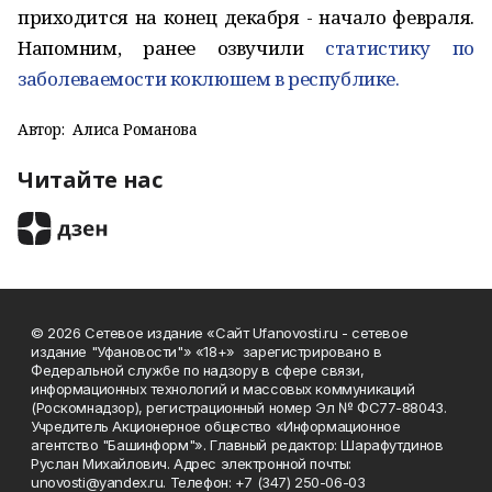
приходится на конец декабря - начало февраля.
Напомним, ранее озвучили
статистику по
заболеваемости коклюшем в республике.
Автор:
Алиса Романова
Читайте нас
© 2026 Сетевое издание «Сайт Ufanovosti.ru - сетевое
издание "Уфановости"» «18+» зарегистрировано в
Федеральной службе по надзору в сфере связи,
информационных технологий и массовых коммуникаций
(Роскомнадзор), регистрационный номер Эл № ФС77-88043.
Учредитель Акционерное общество «Информационное
агентство "Башинформ"». Главный редактор: Шарафутдинов
Руслан Михайлович. Адрес электронной почты:
unovosti@yandex.ru. Телефон: +7 (347) 250-06-03