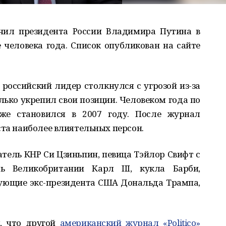
чил президента России Владимира Путина в
 человека года. Список опубликован на сайте
у российский лидер столкнулся с угрозой из-за
олько укрепил свои позиции. Человеком года по
уже становился в 2007 году. После журнал
ста наиболее влиятельных персон.
тель КНР Си Цзиньпин, певица Тэйлор Свифт с
ь Великобритании Карл III, кукла Барби,
ующие экс-президента США Дональда Трампа,
м, что другой
американский журнал «Politico»