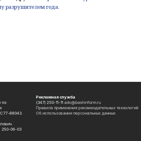
у разрушителем года.
Рекламная служба
 по
(347) 250-11-11
adv@bashinform.ru
х
Правила применения рекомендательных технологий
ФС77-88043.
Об использовании персональных данных
о
лович.
) 250-06-03