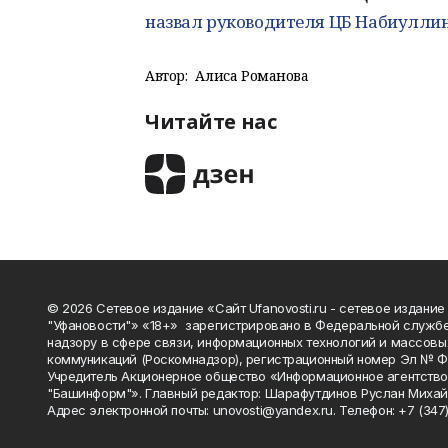
назвал руководителя ЦБ Набиуллин
Автор:
Алиса Романова
Читайте нас
© 2026 Сетевое издание «Сайт Ufanovosti.ru - сетевое издание
"Уфановости"» «18+» зарегистрировано в Федеральной службе
надзору в сфере связи, информационных технологий и массовы
коммуникаций (Роскомнадзор), регистрационный номер Эл № 
Учредитель Акционерное общество «Информационное агентств
"Башинформ"». Главный редактор: Шарафутдинов Руслан Михай
Адрес электронной почты: unovosti@yandex.ru. Телефон: +7 (347