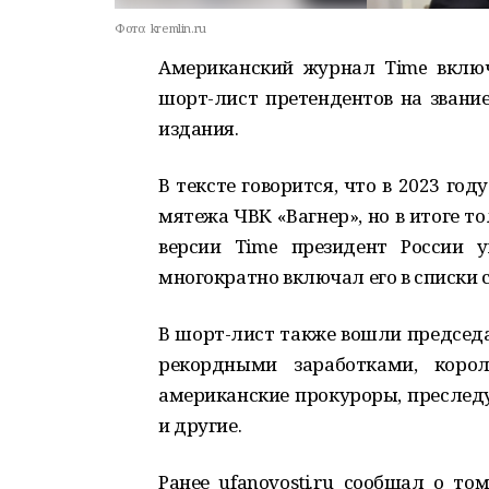
Фото:
kremlin.ru
Американский журнал Time вклю
шорт-лист претендентов на звание
издания.
В тексте говорится, что в 2023 год
мятежа ЧВК «Вагнер», но в итоге т
версии Time президент России 
многократно включал его в списки 
В шорт-лист также вошли председа
рекордными заработками, корол
американские прокуроры, преслед
и другие.
Ранее ufanovosti.ru сообщал о то