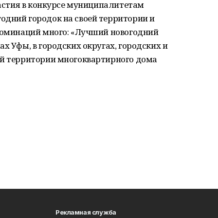
участия в конкурсе муниципалитетам
одний городок на своей территории и
 Номинаций много: «Лучший новогодний
х Уфы, в городских округах, городских и
ой территории многоквартирного дома
Рекламная служба