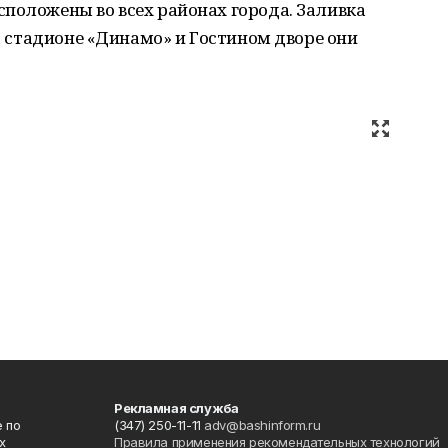
положены во всех районах города. Заливка
на стадионе «Динамо» и Гостином дворе они
Рекламная служба
 по
(347) 250-11-11
adv@bashinform.ru
х
Правила применения рекомендательных технологий