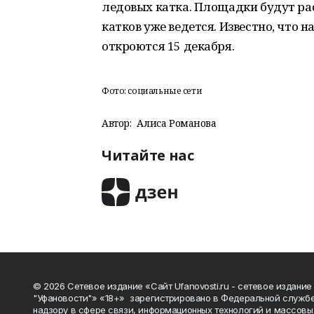
ледовых катка. Площадки будут рас
катков уже ведется. Известно, что 
откроются 15 декабря.
Фото: социальные сети
Автор:
Алиса Романова
Читайте нас
© 2026 Сетевое издание «Сайт Ufanovosti.ru - сетевое издание
"Уфановости"» «18+» зарегистрировано в Федеральной службе
надзору в сфере связи, информационных технологий и массовы