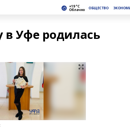
+19 °С
ОБЩЕСТВО
ЭКОНОМ
Облачно
у в Уфе родилась
ы