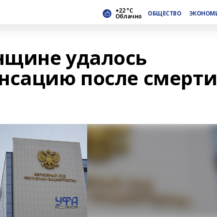
+22 °С
ОБЩЕСТВО
ЭКОНОМ
Облачно
нщине удалось
нсацию после смерт