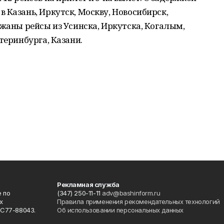
 Казань, Иркутск, Москву, Новосибирск,
ржаны рейсы из Усинска, Иркутска, Когалым,
теринбурга, Казани.
Рекламная служба
 по
(347) 250-11-11
adv@bashinform.ru
х
Правила применения рекомендательных технологий
ФС77-88043.
Об использовании персональных данных
о