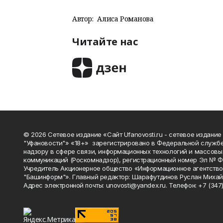
Автор:
Алиса Романова
Читайте нас
© 2026 Сетевое издание «Сайт Ufanovosti.ru - сетевое издание
"Уфановости"» «18+» зарегистрировано в Федеральной службе
надзору в сфере связи, информационных технологий и массовы
коммуникаций (Роскомнадзор), регистрационный номер Эл № 
Учредитель Акционерное общество «Информационное агентств
"Башинформ"». Главный редактор: Шарафутдинов Руслан Михай
Адрес электронной почты: unovosti@yandex.ru. Телефон: +7 (347