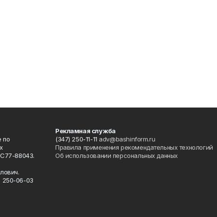
Рекламная служба
 по
(347) 250-11-11
adv@bashinform.ru
х
Правила применения рекомендательных технологий
ФС77-88043.
Об использовании персональных данных
о
лович.
) 250-06-03