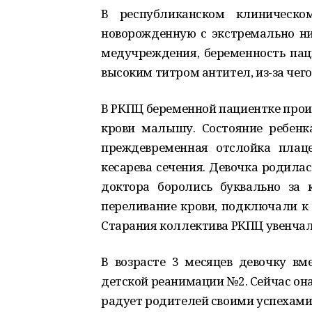
В республиканском клиническо
новорожденную с экстремально ни
медучреждения, беременность паци
высоким титром антител, из-за чег
В РКПЦ беременной пациентке прои
крови малышу. Состояние ребенк
преждевременная отслойка плац
кесарева сечения. Девочка родилас
доктора боролись буквально за
переливание крови, подключали к 
Старания коллектива РКПЦ увенчал
В возрасте 3 месяцев девочку в
детской реанимации №2. Сейчас она 
радует родителей своими успехами