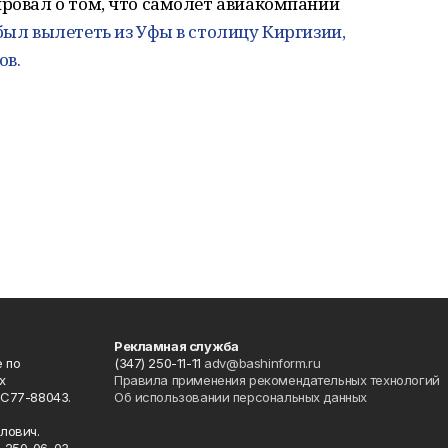
ировал о том, что самолет авиакомпании
ыл вылететь из Уфы в столицу Киргизии,
ов.
Рекламная служба
 по
(347) 250-11-11
adv@bashinform.ru
х
Правила применения рекомендательных технологий
ФС77-88043.
Об использовании персональных данных
о
лович.