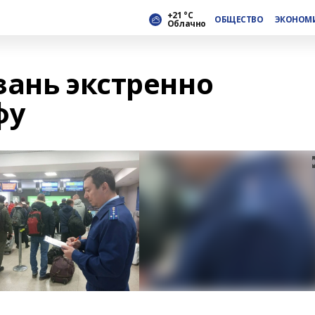
+21 °С
ОБЩЕСТВО
ЭКОНОМ
Облачно
зань экстренно
фу