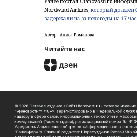
Ранее портал Ufanovosti.ru информ
Nordwind Airlines,
который должен б
задержали из-за непогоды на 17 час
Автор:
Алиса Романова
Читайте нас
© 2026 Сетевое издание «Сайт Ufanovosti.ru - сетевое издание
"Уфановости"» «18+» зарегистрировано в Федеральной службе
надзору в сфере связи, информационных технологий и массовы
коммуникаций (Роскомнадзор), регистрационный номер Эл № 
Учредитель Акционерное общество «Информационное агентств
"Башинформ"». Главный редактор: Шарафутдинов Руслан Михай