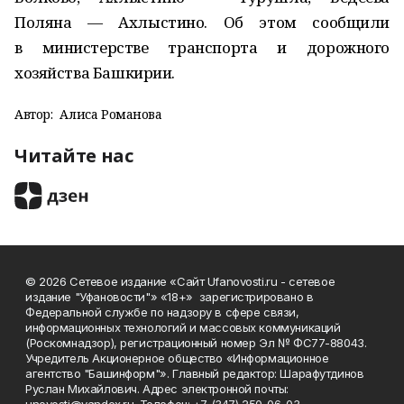
Поляна — Ахлыстино. Об этом сообщили
в министерстве транспорта и дорожного
хозяйства Башкирии.
Автор:
Алиса Романова
Читайте нас
© 2026 Сетевое издание «Сайт Ufanovosti.ru - сетевое
издание "Уфановости"» «18+» зарегистрировано в
Федеральной службе по надзору в сфере связи,
информационных технологий и массовых коммуникаций
(Роскомнадзор), регистрационный номер Эл № ФС77-88043.
Учредитель Акционерное общество «Информационное
агентство "Башинформ"». Главный редактор: Шарафутдинов
Руслан Михайлович. Адрес электронной почты: