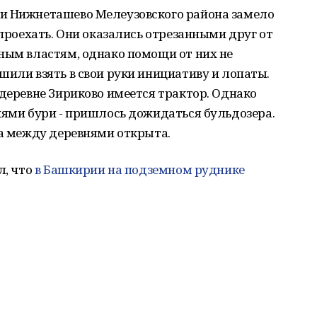
и Нижнеташево Мелеузовского района замело
 проехать. Они оказались отрезанными друг от
ным властям, однако помощи от них не
шили взять в свои руки инициативу и лопаты.
 деревне Зириково имеется трактор. Однако
иями бури - пришлось дожидаться бульдозера.
га между деревнями открыта.
л, что
в Башкирии на подземном руднике