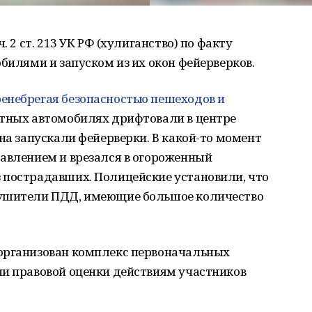
. 2 ст. 213 УК РФ (хулиганство) по факту
обилями и запуском из их окон фейерверков.
енебрегая безопасностью пешеходов и
итных автомобилях дрифтовали в центре
она запускали фейерверки. В какой-то момент
равлением и врезался в огороженный
 пострадавших. Полицейские установили, что
рушители ПДД, имеющие большое количество
организован комплекс первоначальных
чи правовой оценки действиям участников