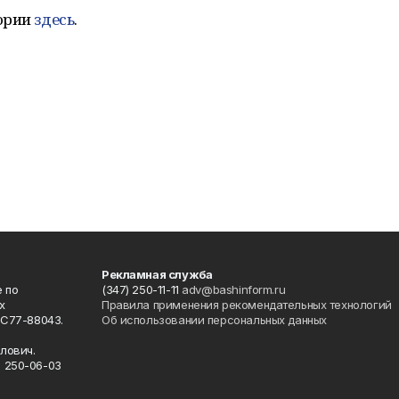
тории
здесь
.
Рекламная служба
 по
(347) 250-11-11
adv@bashinform.ru
х
Правила применения рекомендательных технологий
ФС77-88043.
Об использовании персональных данных
о
лович.
) 250-06-03