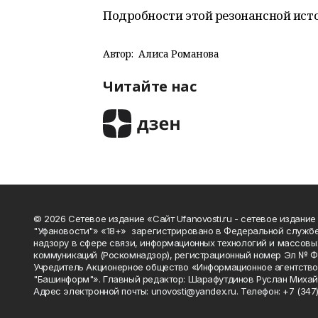
Подробности этой резонансной ис
Автор:
Алиса Романова
Читайте нас
© 2026 Сетевое издание «Сайт Ufanovosti.ru - сетевое издание
"Уфановости"» «18+» зарегистрировано в Федеральной службе
надзору в сфере связи, информационных технологий и массовы
коммуникаций (Роскомнадзор), регистрационный номер Эл № 
Учредитель Акционерное общество «Информационное агентств
"Башинформ"». Главный редактор: Шарафутдинов Руслан Михай
Адрес электронной почты: unovosti@yandex.ru. Телефон: +7 (347