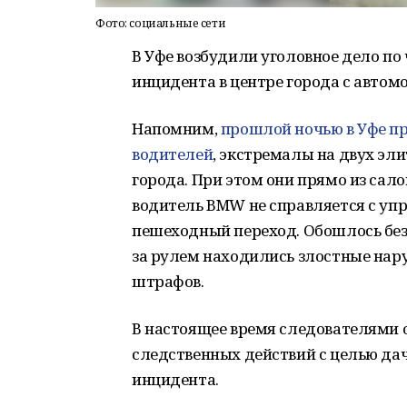
Фото: социальные сети
В Уфе возбудили уголовное дело по ч
инцидента в центре города с автом
Напомним,
прошлой ночью в Уфе пр
водителей
, экстремалы на двух эл
города. При этом они прямо из сал
водитель BMW не справляется с уп
пешеходный переход. Обошлось без
за рулем находились злостные на
штрафов.
В настоящее время следователями 
следственных действий с целью да
инцидента.