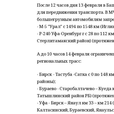
После 12 часов дня 13 февраля в Б
для передвижения транспорта. В М
большегрузным автомобилям запрещ
- М-5 "Урал" с 1494 по 1548 км (Игл
- Р-240 Уфа-Оренбург г с 28 по 112 
Стерлитамакский район) (протяженн
А до 10 часов 14 февраля ограниче
региональных трасс:
- Бирск - Тастуба -Сатка с 0 по 14
районы);
- Бураево - Старобалтачево – Куеда 
Татышлинский район РБ) (протяженн
- Уфа - Бирск – Янаул км 33 – км 2
Калтасинский, Бураевский, Янаульс