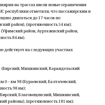
ашкирии на трассах ввели новые ограничения
ЧС республики отметили, что пассажирским и
ено двигаться до 17 часов по:
инский район), (протяженность 54 км);
км (Уфимский район, Аургазинский район,
ость 84 км).
ние действует на следующих участках
8 км (Бирский, Мишкинский, Караидельский
км 0 – км 98 (Бураевский, Балтачевский,
ость 98 км);
14 (Бирский, Благовещенский, Мишкинский,
кий районы), (протяженность 181 км);