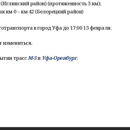
3 (Иглинский район) (протяженность 3 км);
к км 0 – км 42 (Белорецкий район)
тотранспорта в город Уфа до 17:00 13 февраля.
т измениться.
рытии трасс
М-5
и
Уфа-Оренбург
.