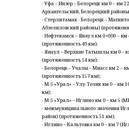
- Уфа – Инзер – Белорецк км 0 – км
Архангельский, Белорецкий районы)
- Стерлитамак - Белорецк – Магнито
Абзелиловский районы) (протяженно
- Нефтекамск – Янаул км 0+000 – к
(протяженность 49 км);
- Янаул – Верхние Татышлы км 0 – 
(протяженность 54 км);
- Белорецк – Учалы – Миасс км 2 – 
(протяженность 157 км);
- М-5 «Урал» – Улу-Теляк км 0 – км 
км);
- М-5 «Урал» – Иглино км 0 – км 5 (
- межмуниципального значения Игли
район) (протяженность 51 км);
- Иглино – Кальтовка км 0 – км 7 (И