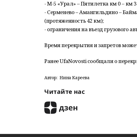
- М-5 «Урал» – Пятилетка км 0 – км 
- Серменево – Амангильдино – Байма
(протяженность 42 км);
- ограничения на въезд грузового ав
Время перекрытия и запретов може
Ранее UfaNovosti сообщали о перек
Автор:
Нина Кареева
Читайте нас