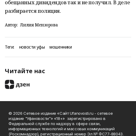
обещанных дивидендов так и не получил. В деле
разбирается полиция.
Автор:
Лилия Мензорова
Теги:
новости уфы
мошенники
Читайте нас
© 2026 Сетевое издание «Сайт Ufanovosti.ru - сетевое
издание "Уфановости"» «18+» зарегистрировано в
Федеральной службе по надзору в сфере связи,
информационных технологий и массовых коммуникаций
(Роскомнадзор), регистрационный номер Эл № ФС77-88043.