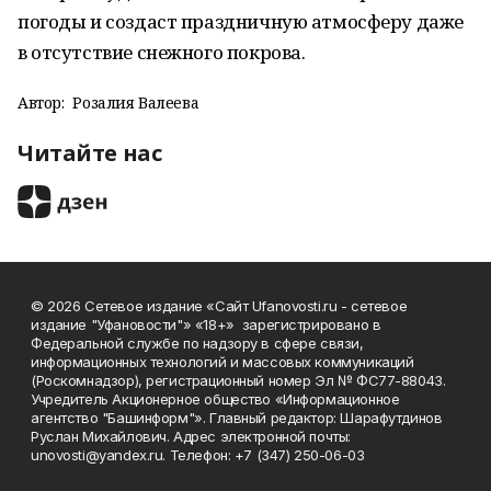
погоды и создаст праздничную атмосферу даже
в отсутствие снежного покрова.
Автор:
Розалия Валеева
Читайте нас
© 2026 Сетевое издание «Сайт Ufanovosti.ru - сетевое
издание "Уфановости"» «18+» зарегистрировано в
Федеральной службе по надзору в сфере связи,
информационных технологий и массовых коммуникаций
(Роскомнадзор), регистрационный номер Эл № ФС77-88043.
Учредитель Акционерное общество «Информационное
агентство "Башинформ"». Главный редактор: Шарафутдинов
Руслан Михайлович. Адрес электронной почты:
unovosti@yandex.ru. Телефон: +7 (347) 250-06-03