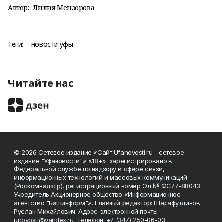
Автор:
Лилия Мензорова
Теги:
новости уфы
Читайте нас
© 2026 Сетевое издание «Сайт Ufanovosti.ru - сетевое
издание "Уфановости"» «18+» зарегистрировано в
Федеральной службе по надзору в сфере связи,
информационных технологий и массовых коммуникаций
(Роскомнадзор), регистрационный номер Эл № ФС77-88043.
Учредитель Акционерное общество «Информационное
агентство "Башинформ"». Главный редактор: Шарафутдинов
Руслан Михайлович. Адрес электронной почты:
unovosti@yandex.ru. Телефон: +7 (347) 250-06-03