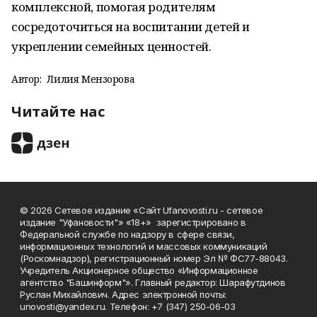
комплексной, помогая родителям
сосредоточиться на воспитании детей и
укреплении семейных ценностей.
Автор:
Лилия Мензорова
Читайте нас
© 2026 Сетевое издание «Сайт Ufanovosti.ru - сетевое
издание "Уфановости"» «18+» зарегистрировано в
Федеральной службе по надзору в сфере связи,
информационных технологий и массовых коммуникаций
(Роскомнадзор), регистрационный номер Эл № ФС77-88043.
Учредитель Акционерное общество «Информационное
агентство "Башинформ"». Главный редактор: Шарафутдинов
Руслан Михайлович. Адрес электронной почты:
unovosti@yandex.ru. Телефон: +7 (347) 250-06-03