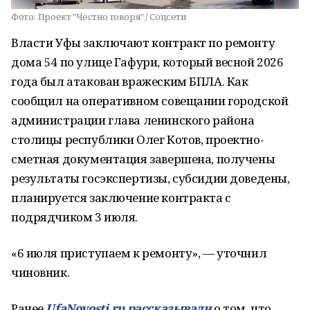
Фото:
Проект "Честно говоря" / Соцсети
Власти Уфы заключают контракт по ремонту
дома 54 по улице Гафури, который весной 2026
года был атакован вражеским БПЛА. Как
сообщил на оперативном совещании городской
администрации глава ленинского района
столицы республики Олег Котов, проектно-
сметная документация завершена, получены
результаты госэкспертизы, субсидии доведены,
планируется заключение контракта с
подрядчиком 3 июля.
«6 июля приступаем к ремонту», — уточнил
чиновник.
Ранее
UfaNovosti.ru рассказывали
о том, что