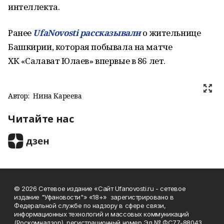
интеллекта.
Ранее
UfaNovosti рассказывали
о жительнице
Башкирии, которая побывала на матче
ХК «Салават Юлаев» впервые в 86 лет.
Автор:
Нина Кареева
Читайте нас
© 2026 Сетевое издание «Сайт Ufanovosti.ru - сетевое
издание "Уфановости"» «18+» зарегистрировано в
Федеральной службе по надзору в сфере связи,
информационных технологий и массовых коммуникаций
(Роскомнадзор), регистрационный номер Эл № ФС77-88043.