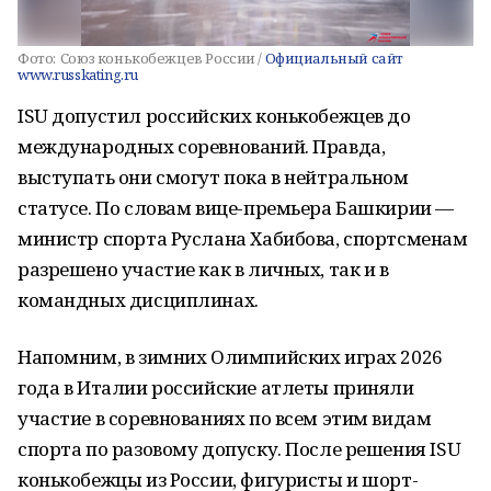
Фото:
Союз конькобежцев России /
Официальный сайт
www.russkating.ru
ISU допустил российских конькобежцев до
международных соревнований. Правда,
выступать они смогут пока в нейтральном
статусе. По словам вице-премьера Башкирии —
министр спорта Руслана Хабибова, спортсменам
разрешено участие как в личных, так и в
командных дисциплинах.
Напомним, в зимних Олимпийских играх 2026
года в Италии российские атлеты приняли
участие в соревнованиях по всем этим видам
спорта по разовому допуску. После решения ISU
конькобежцы из России, фигуристы и шорт-