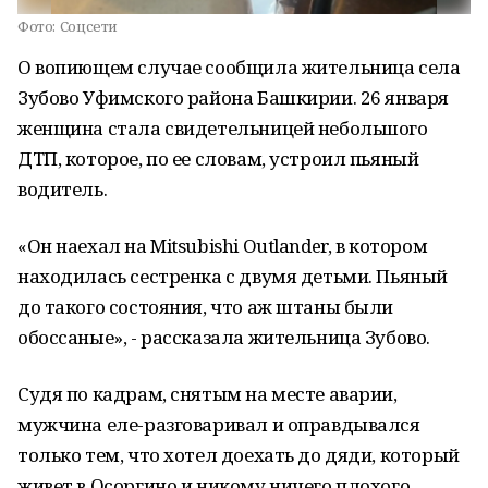
Фото:
Соцсети
О вопиющем случае сообщила жительница села
Зубово Уфимского района Башкирии. 26 января
женщина стала свидетельницей небольшого
ДТП, которое, по ее словам, устроил пьяный
водитель.
«Он наехал на Mitsubishi Outlander, в котором
находилась сестренка с двумя детьми. Пьяный
до такого состояния, что аж штаны были
обоссаные», - рассказала жительница Зубово.
Судя по кадрам, снятым на месте аварии,
мужчина еле-разговаривал и оправдывался
только тем, что хотел доехать до дяди, который
живет в Осоргино и никому ничего плохого