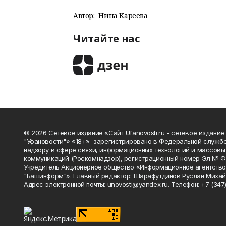
Автор:
Нина Кареева
Читайте нас
© 2026 Сетевое издание «Сайт Ufanovosti.ru - сетевое издание
"Уфановости"» «18+» зарегистрировано в Федеральной службе
надзору в сфере связи, информационных технологий и массовы
коммуникаций (Роскомнадзор), регистрационный номер Эл № 
Учредитель Акционерное общество «Информационное агентств
"Башинформ"». Главный редактор: Шарафутдинов Руслан Михай
Адрес электронной почты: unovosti@yandex.ru. Телефон: +7 (347