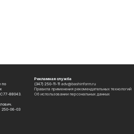
Рекламная служба
 по
(347) 250-11-11
adv@bashinform.ru
х
Правила применения рекомендательных технологий
ФС77-88043.
Об использовании персональных данных
о
лович.
) 250-06-03