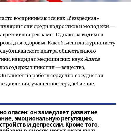
часто воспринимаются как «безвредная»
опулярны они среди подростков и молодежи —
и агрессивной рекламы. Однако за видимой
грозы для здоровья. Как объяснила журналисту
еспубликанского центра общественного
тики, кандидат медицинских наук
Алиса
пов содержат никотин — вещество,
Он влияет на работу сердечно-сосудистой
е давления, учащенное сердцебиение,
но опасен: он замедляет развитие
ание, эмоциональную регуляцию,
тройств и депрессии. Кроме того,
обавки в смесях могут оказывать