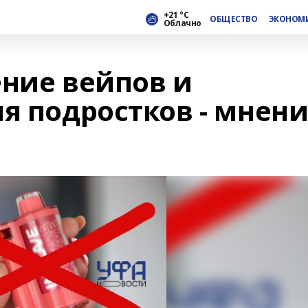
+21 °С
ОБЩЕСТВО
ЭКОНОМ
Облачно
ение вейпов и
я подростков - мнен