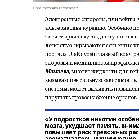
Фото:
фотобанк Ufanovosti.ru
Электронные сигареты, или вейпы, 
альтернатива курению. Особенно п
за счет ярких вкусов, доступности 
легкостью скрываются серьезные у
портала UfaNovosti главный врач р
здоровья и медицинской профилак
Мамаева,
многие жидкости для вей
вызывающее сильную зависимость. 
системы, может вызывать повышени
нарушать кровоснабжение органов.
«У подростков никотин особен
мозга, ухудшает память, вним
повышает риск тревожных расс
ароматизаторы и химические д