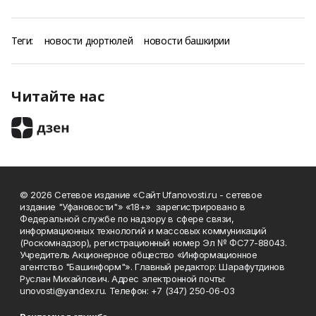
Теги:
новости дюртюлей
новости башкирии
Читайте нас
© 2026 Сетевое издание «Сайт Ufanovosti.ru - сетевое
издание "Уфановости"» «18+» зарегистрировано в
Федеральной службе по надзору в сфере связи,
информационных технологий и массовых коммуникаций
(Роскомнадзор), регистрационный номер Эл № ФС77-88043.
Учредитель Акционерное общество «Информационное
агентство "Башинформ"». Главный редактор: Шарафутдинов
Руслан Михайлович. Адрес электронной почты:
unovosti@yandex.ru. Телефон: +7 (347) 250-06-03